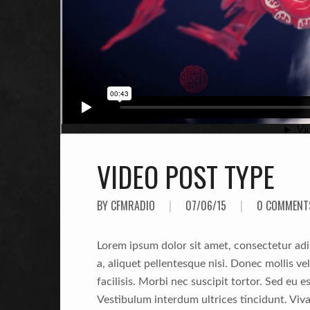
VIDEO POST TYPE
BY CFMRADIO
|
07/06/15
|
0 COMMENT
Lorem ipsum dolor sit amet, consectetur adipi
a, aliquet pellentesque nisi. Donec mollis ve
facilisis. Morbi nec suscipit tortor. Sed eu 
Vestibulum interdum ultrices tincidunt. Vi