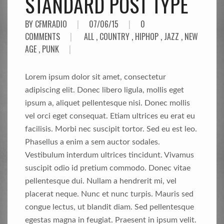
STANDARD POST TYPE
BY CFMRADIO
|
07/06/15
|
0
COMMENTS
|
ALL
,
COUNTRY
,
HIPHOP
,
JAZZ
,
NEW
AGE
,
PUNK
|
Lorem ipsum dolor sit amet, consectetur
adipiscing elit. Donec libero ligula, mollis eget
ipsum a, aliquet pellentesque nisi. Donec mollis
vel orci eget consequat. Etiam ultrices eu erat eu
facilisis. Morbi nec suscipit tortor. Sed eu est leo.
Phasellus a enim a sem auctor sodales.
Vestibulum interdum ultrices tincidunt. Vivamus
suscipit odio id pretium commodo. Donec vitae
pellentesque dui. Nullam a hendrerit mi, vel
placerat neque. Nunc et nunc turpis. Mauris sed
congue lectus, ut blandit diam. Sed pellentesque
egestas magna in feugiat. Praesent in ipsum velit.