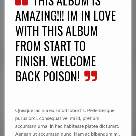
AMAZING!!! IM IN LOVE
WITH THIS ALBUM
FROM START TO
FINISH. WELCOME
BACK POISON!
Quisque lacinia euismod lobortis. Pellentesque
purus orci, consequat vel mi id, pretium
accumsan urna. In hac habitasse platea dictumst.
Aenean ut accumsan nunc. Nam ac bibendum mi.