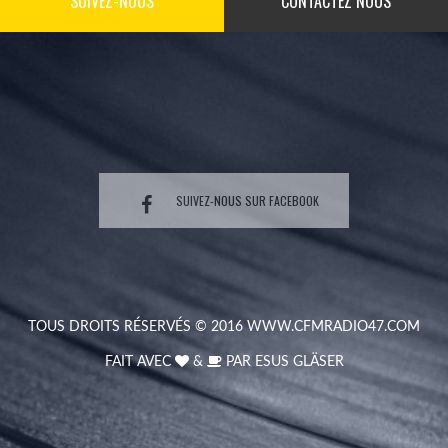
SUIVEZ-NOUS
CONTACTEZ NOUS
SUIVEZ-NOUS SUR FACEBOOK
TOUS DROITS RÉSERVÉS © 2016
WWW.CFMRADIO47.COM
FAIT AVEC
&
PAR
ESUS GLÄSER