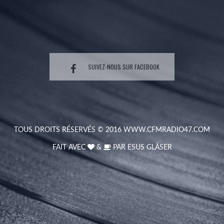
SUIVEZ-NOUS SUR FACEBOOK
TOUS DROITS RÉSERVÉS © 2016
WWW.CFMRADIO47.COM
FAIT AVEC
&
PAR
ESUS GLÄSER