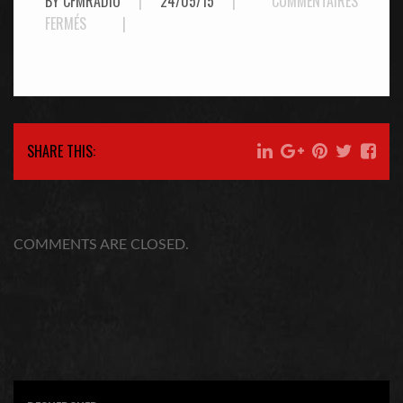
BY CFMRADIO
|
24/05/15
|
COMMENTAIRES
SUR
FERMÉS
|
KFC
YUM!
CENTER
SHARE THIS:
COMMENTS ARE CLOSED.