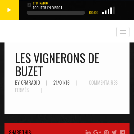
ÉCOUTER EN DIRECT
00:00
LES VIGNERONS DE
BUZET
BY CFMRADIO
|
21/01/16
|
COMMENTAIRES
SUR
FERMÉS
|
LES
VIGNERONS
DE
BUZET
SHARE THIS: