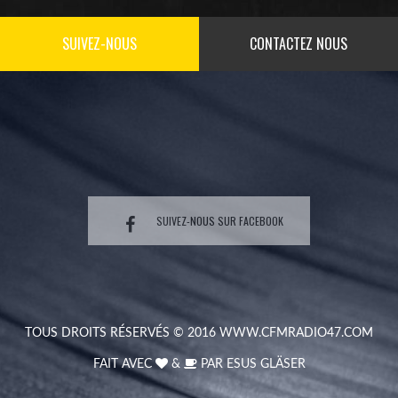
SUIVEZ-NOUS
CONTACTEZ NOUS
SUIVEZ-NOUS SUR FACEBOOK
TOUS DROITS RÉSERVÉS © 2016
WWW.CFMRADIO47.COM
FAIT AVEC
&
PAR
ESUS GLÄSER