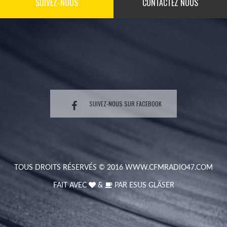
SUIVEZ-NOUS
CONTACTEZ NOUS
SUIVEZ-NOUS SUR FACEBOOK
TOUS DROITS RÉSERVÉS © 2016
WWW.CFMRADIO47.COM
FAIT AVEC
&
PAR
ESUS GLÄSER