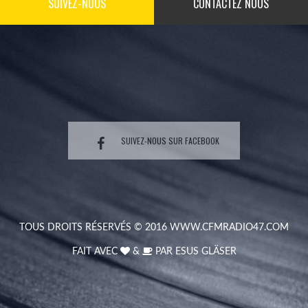
SUIVEZ-NOUS
CONTACTEZ NOUS
SUIVEZ-NOUS SUR FACEBOOK
TOUS DROITS RÉSERVÉS © 2016
WWW.CFMRADIO47.COM
FAIT AVEC
&
PAR
ESUS GLÄSER