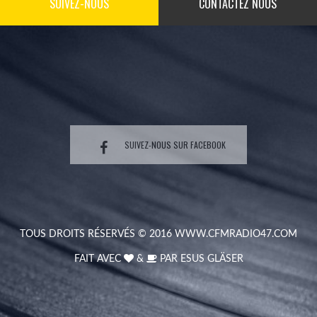
SUIVEZ-NOUS
CONTACTEZ NOUS
SUIVEZ-NOUS SUR FACEBOOK
TOUS DROITS RÉSERVÉS © 2016
WWW.CFMRADIO47.COM
FAIT AVEC
&
PAR
ESUS GLÄSER