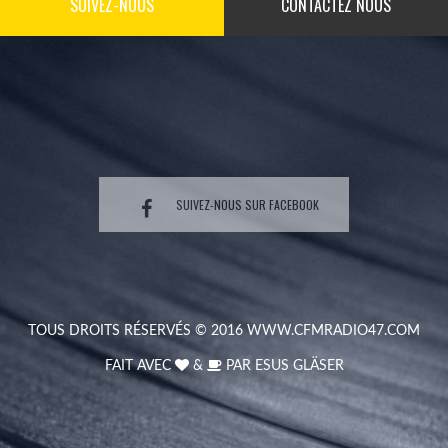
SUIVEZ-NOUS
CONTACTEZ NOUS
SUIVEZ-NOUS SUR FACEBOOK
TOUS DROITS RÉSERVÉS © 2016
WWW.CFMRADIO47.COM
FAIT AVEC
&
PAR
ESUS GLÄSER