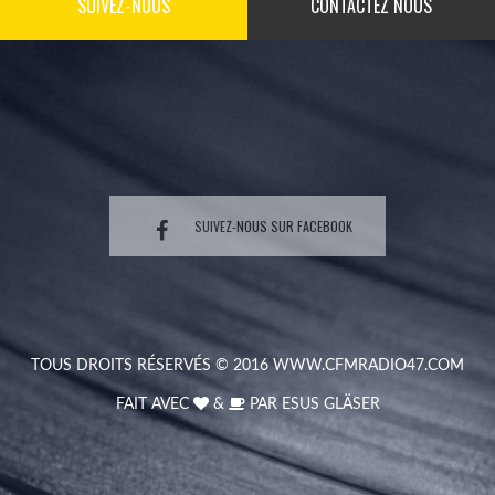
SUIVEZ-NOUS
CONTACTEZ NOUS
SUIVEZ-NOUS SUR FACEBOOK
TOUS DROITS RÉSERVÉS © 2016
WWW.CFMRADIO47.COM
FAIT AVEC
&
PAR
ESUS GLÄSER